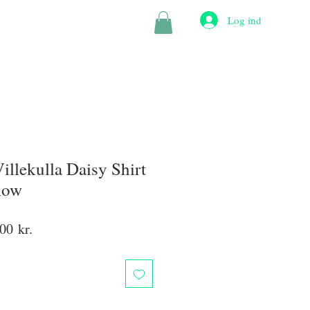
Log ind
Villekulla
Sale
More
illekulla Daisy Shirt
low
lær
Salgspris
00 kr.