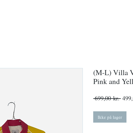
Blomsterkroner
Tilbehør
Sunday Funday
Villa 
(M-L) Villa V
Pink and Yel
Regu
 699,00 kr. 
499,
pris
Ikke på lager