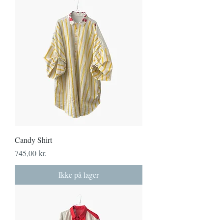
Candy Shirt
Pris
745,00 kr.
Ikke på lager