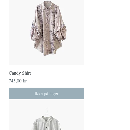
Candy Shirt
Pris
745,00 kr.
Ikke på lager