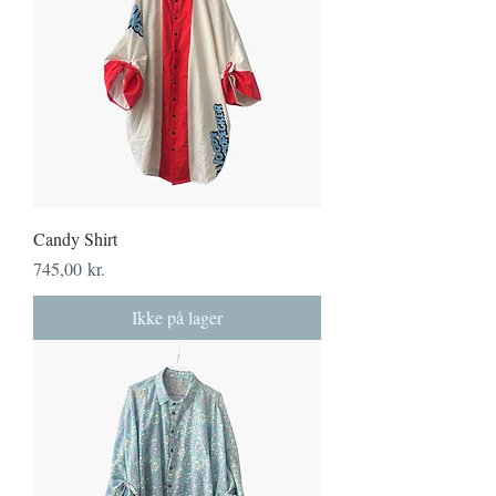
Candy Shirt
Pris
745,00 kr.
Ikke på lager