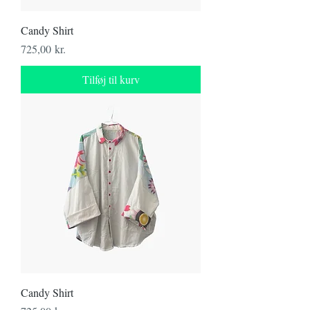
Candy Shirt
Pris
725,00 kr.
Tilføj til kurv
Candy Shirt