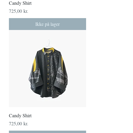
Candy Shirt
Pris
725,00 kr.
Ikke på lager
Candy Shirt
Pris
725,00 kr.