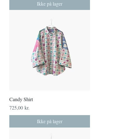
Ikke på lager
Candy Shirt
Pris
725,00 kr.
Ikke på lager