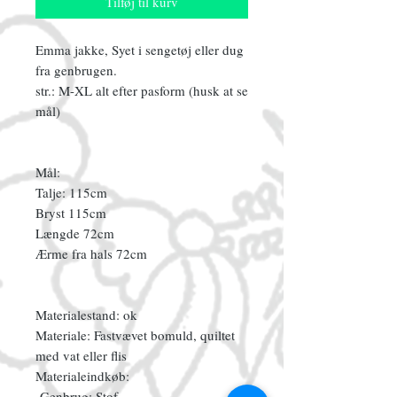
Tilføj til kurv
Emma jakke, Syet i sengetøj eller dug
fra genbrugen.
str.: M-XL alt efter pasform (husk at se
mål)
Mål:
Talje: 115cm
Bryst 115cm
Længde 72cm
Ærme fra hals 72cm
Materialestand: ok
Materiale: Fastvævet bomuld, quiltet
med vat eller flis
Materialeindkøb:
-Genbrug: Stof