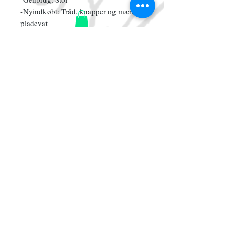
-Nyindkøbt: Tråd, knapper og mærke,
pladevat
*Alt tøj er skabt af
genbrugsmaterialer, som sengetøj,
gardiner og andet guld fra genbrugen.
Somme tider fremstår stof falmet eller
med anden form for slitage.
Tilmeld dig vores mailliste