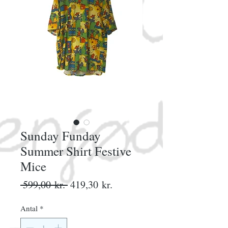
Sunday Funday
Summer Shirt Festive
Mice
Regulær
Salgspris
 599,00 kr. 
419,30 kr.
pris
Antal
*