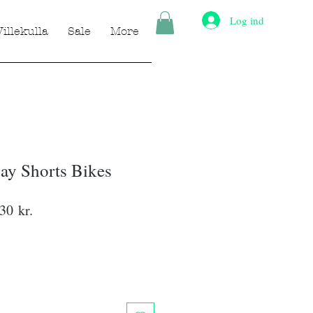
Log ind
Villekulla
Sale
More
ay Shorts Bikes
lær
Salgspris
30 kr.