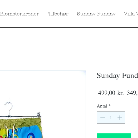
Blomsterkroner
Tilbehør
Sunday Funday
Villa 
Sunday Fund
Regu
 499,00 kr. 
349,
pris
Antal
*