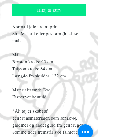
Tilføj til kurv
Norma kjole i retro print.
Str.: M-L alt efter pasform (husk se
mål)
Mål:
Brystomkreds: 90 cm
Taljeomkreds: 84 cm
Længde fra skulder: 132 cm
Materialestand: God
Fastvævet bomuld
*Alt tøj er skabt af
genbrugsmaterialer, som sengetøj,
gardiner og andet guld fra genbrugen.
Somme tider fremstår stof falmet eller