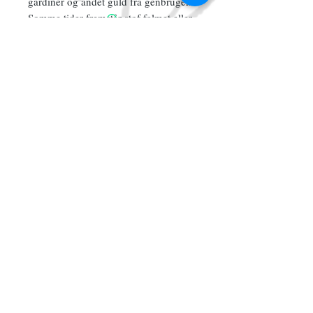
gardiner og andet guld fra genbrugen.
Somme tider fremstår stof falmet eller
med anden form for slitage.
Tilmeld dig vores mailliste
Abonner nu