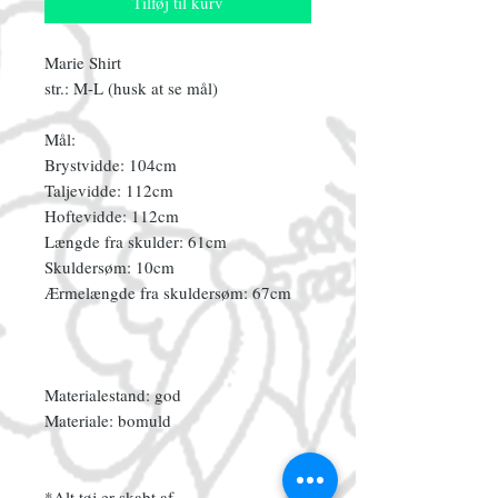
Tilføj til kurv
Marie Shirt
str.: M-L (husk at se mål)
Mål:
Brystvidde: 104cm
Taljevidde: 112cm
Hoftevidde: 112cm
Længde fra skulder: 61cm
Skuldersøm: 10cm
Ærmelængde fra skuldersøm: 67cm
Materialestand: god
Materiale: bomuld
*Alt tøj er skabt af