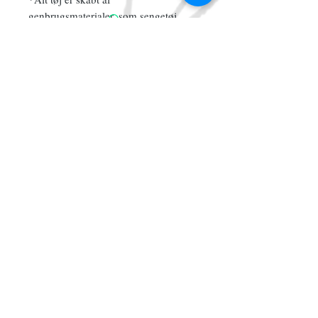
genbrugsmaterialer, som sengetøj,
gardiner og andet guld fra genbrugen.
Somme tider fremstår stof falmet eller
med anden form for slitage.
Tilmeld dig vores mailliste
Abonner nu