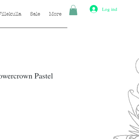
Log ind
Villekulla
Sale
More
owercrown Pastel