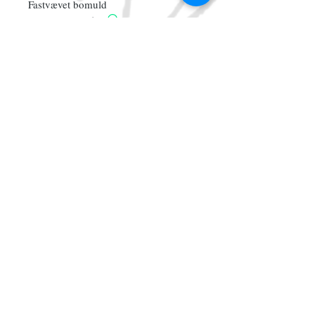
Fastvævet bomuld
-Genbrug: Stof
-Nyindkøbt: mærke og tråd
*Alt tøj er skabt af
genbrugsmaterialer, som sengetøj,
gardiner og andet guld fra genbrugen.
Somme tider fremstår stof falmet eller
med anden form for slitage slitage.
Tilmeld dig vores mailliste
Abonner nu