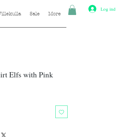
Log ind
Villekulla
Sale
More
rt Elfs with Pink