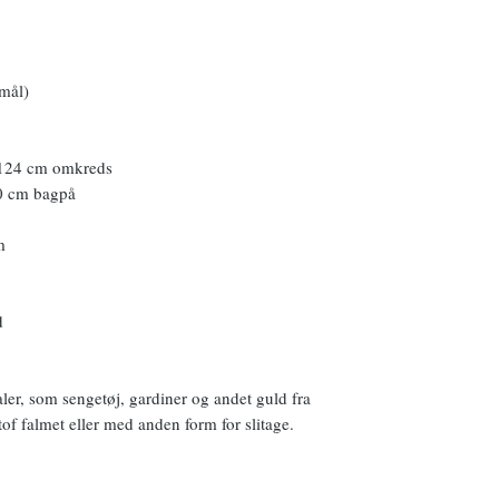
 mål)
-124 cm omkreds
80 cm bagpå
m
d
aler, som sengetøj, gardiner og andet guld fra
f falmet eller med anden form for slitage.