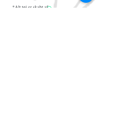
*Alt tøj er skabt af
genbrugsmaterialer, som sengetøj,
gardiner og andet guld fra genbrugen.
Somme tider fremstår stof falmet eller
med anden form for slitage.
Tilmeld dig vores mailliste
Abonner nu