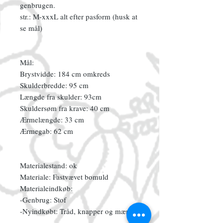
genbrugen.
str.: M-xxxL alt efter pasform (husk at
se mål)
Mål:
Brystvidde: 184 cm omkreds
Skulderbredde: 95 cm
Længde fra skulder: 93cm
Skuldersøm fra krave: 40 cm
Ærmelængde: 33 cm
Ærmegab: 62 cm
Materialestand: ok
Materiale: Fastvævet bomuld
Materialeindkøb:
-Genbrug: Stof
-Nyindkøbt: Tråd, knapper og mærke