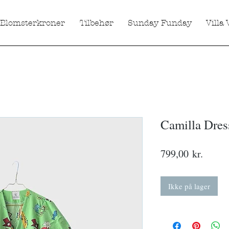
Blomsterkroner
Tilbehør
Sunday Funday
Villa 
Camilla Dre
Pris
799,00 kr.
Ikke på lager