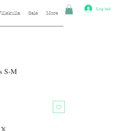
Log ind
Villekulla
Sale
More
ss S-M