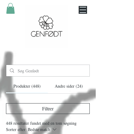
Produkter (448)
Andre sider (24)
Filtrer
448 resultater fundet med en tom søgning
Sorter efter:
Bedste match