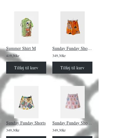
Summer Shirt M
Sunday Funday Shorts Mowgli and Baloo
419,30kr
349,30kr
Tilføj til kurv
Tilføj til kurv
Sunday Funday Shorts
Sunday Funday Shorts Princesses
349,30kr
349,30kr