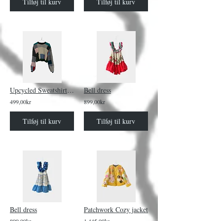
Tilføj til kurv
Tilføj til kurv
Upcycled Sweatshirt Mixed Short
Bell dress
499,00kr
899,00kr
Tilføj til kurv
Tilføj til kurv
Bell dress
Patchwork Cozy jacket